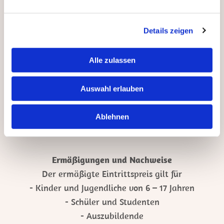
Wir können Ihnen ohne das Vorzeigen Ihrer
Dauerkarte oder einem gültigen Abrisskärtchen der
Details zeigen
30-er Karte keinen Eintritt gewähren! Ein
Nachreichen ist nicht möglich.
Alle zulassen
Ihre Eintrittskarte / ein Abrisskärtchen der 30-er
Karte berechtigt zum einmaligen Besuch in das
Freibad am jeweiligen Tag.
Auswahl erlauben
Beim Verlassen des Geländes verliert die
Eintrittskarte ihre Gültigkeit.
Ablehnen
Ermäßigungen und Nachweise
Der ermäßigte Eintrittspreis gilt für
- Kinder und Jugendliche von 6 – 17 Jahren
- Schüler und Studenten
- Auszubildende