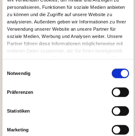
personalisieren, Funktionen für soziale Medien anbieten
zu können und die Zugriffe auf unsere Website zu
Gastronomie
analysieren. Außerdem geben wir Informationen zu Ihrer
Das Freibad verfügt über einen Kiosk. Hier gibt es
Verwendung unserer Website an unsere Partner für
soziale Medien, Werbung und Analysen weiter. Unsere
eine Auswahl an Snacks, Getränken und Eis.
Partner führen diese Informationen möglicherweise mit
weiteren Daten zusammen, die Sie ihnen bereitgestellt
haben oder die sie im Rahmen Ihrer Nutzung der Dienste
Eintritt
gesammelt haben.
Einwilligungsauswahl
Sie können Ihren Eintritt mit Bargeld, EC- und
Notwendig
Kreditkarten sowie kontaktlosen Zahlungsarten
(Apple Pay, Google Pay…) bezahlen.
Präferenzen
Wir bitten Sie, bei Barzahlung Ihr Wechselgeld sofort
nachzuzählen - spätere Reklamationen können nicht
Statistiken
berücksichtigt werden.
Dauerkarten sind nur mit einem angebrachten
Marketing
Lichtbild gültig.